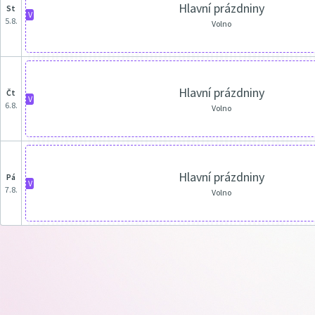
Hlavní prázdniny
st
V
5.8.
Volno
Hlavní prázdniny
čt
V
6.8.
Volno
Hlavní prázdniny
pá
V
7.8.
Volno