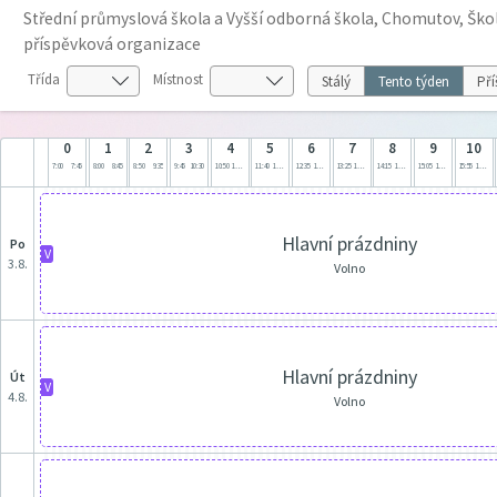
Střední průmyslová škola a Vyšší odborná škola, Chomutov, Škol
příspěvková organizace
Třída
Místnost
Stálý
Tento týden
Pří
0
1
2
3
4
5
6
7
8
9
10
7:00
7:45
8:00
8:45
8:50
9:35
9:45
10:30
10:50
11:35
11:40
12:25
12:35
13:20
13:25
14:10
14:15
15:00
15:05
15:50
15:55
16:40
Hlavní prázdniny
po
V
3.8.
Volno
Hlavní prázdniny
út
V
4.8.
Volno