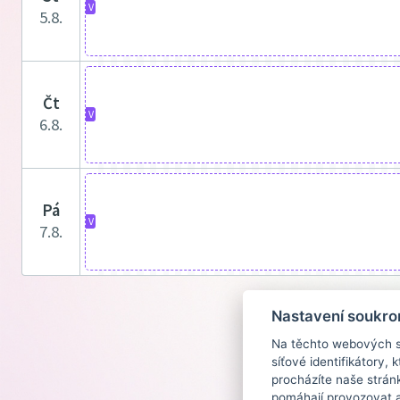
V
5.8.
čt
V
6.8.
pá
V
7.8.
Nastavení soukro
Na těchto webových st
síťové identifikátory,
procházíte naše strán
pomáhají provozovat a 