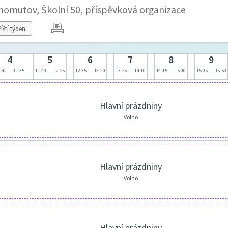
Chomutov, Školní 50, příspěvková organizace
íští týden
4
5
6
7
8
9
:50
11:35
11:40
12:25
12:35
13:20
13:25
14:10
14:15
15:00
15:05
15:50
Hlavní prázdniny
Volno
Hlavní prázdniny
Volno
Hlavní prázdniny