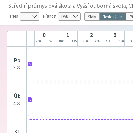
Střední průmyslová škola a Vyšší odborná škola, 
Třída
Místnost
Stálý
Tento týden
Př
0
1
2
3
7:00
7:45
8:00
8:45
8:50
9:35
9:45
10:30
10
po
V
3.8.
út
V
4.8.
st