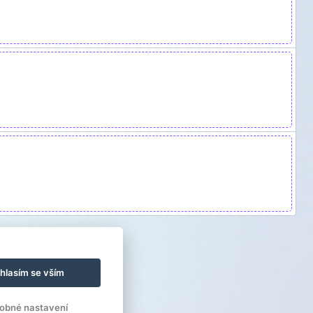
hlasím se vším
obné nastavení