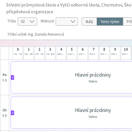
Střední průmyslová škola a Vyšší odborná škola, Chomutov, Škol
příspěvková organizace
Třída
Místnost
Stálý
Tento týden
Pří
Třídní učitel: Ing. Daniela Reinerová
0
1
2
3
4
5
6
7
8
9
10
7:00
7:45
8:00
8:45
8:50
9:35
9:45
10:30
10:50
11:35
11:40
12:25
12:35
13:20
13:25
14:10
14:15
15:00
15:05
15:50
15:55
16:40
Hlavní prázdniny
po
V
3.8.
Volno
Hlavní prázdniny
út
V
4.8.
Volno