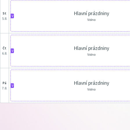
Hlavní prázdniny
st
V
5.8.
Volno
Hlavní prázdniny
čt
V
6.8.
Volno
Hlavní prázdniny
pá
V
7.8.
Volno