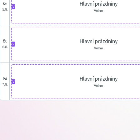
Hlavní prázdniny
st
V
5.8.
Volno
Hlavní prázdniny
čt
V
6.8.
Volno
Hlavní prázdniny
pá
V
7.8.
Volno