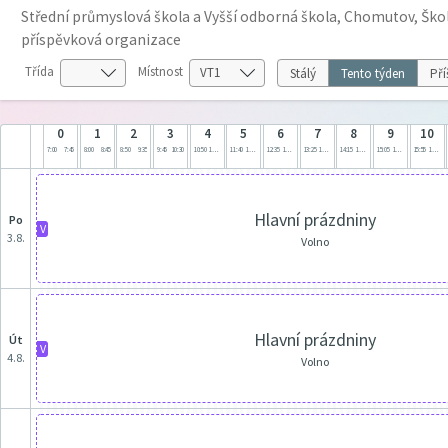
Střední průmyslová škola a Vyšší odborná škola, Chomutov, Škol
příspěvková organizace
Třída
Místnost
Stálý
Tento týden
Pří
0
1
2
3
4
5
6
7
8
9
10
7:00
7:45
8:00
8:45
8:50
9:35
9:45
10:30
10:50
11:35
11:40
12:25
12:35
13:20
13:25
14:10
14:15
15:00
15:05
15:50
15:55
16:40
Hlavní prázdniny
po
V
3.8.
Volno
Hlavní prázdniny
út
V
4.8.
Volno