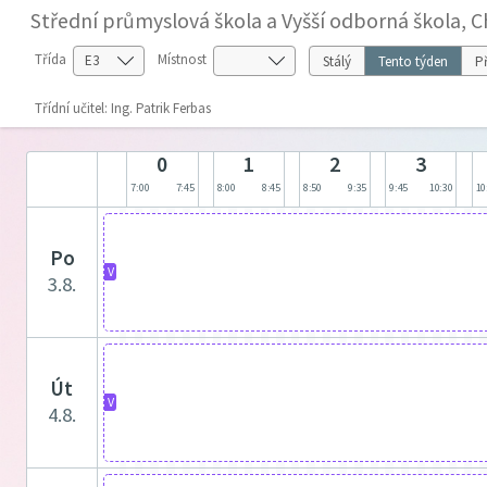
Střední průmyslová škola a Vyšší odborná škola, 
Třída
Místnost
Stálý
Tento týden
Př
Třídní učitel: Ing. Patrik Ferbas
0
1
2
3
7:00
7:45
8:00
8:45
8:50
9:35
9:45
10:30
10
po
V
3.8.
út
V
4.8.