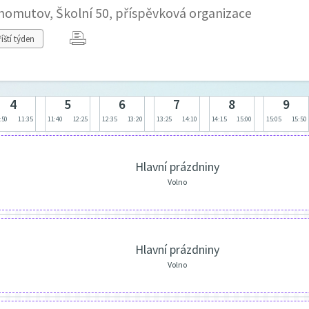
Chomutov, Školní 50, příspěvková organizace
íští týden
4
5
6
7
8
9
:50
11:35
11:40
12:25
12:35
13:20
13:25
14:10
14:15
15:00
15:05
15:50
Hlavní prázdniny
Volno
Hlavní prázdniny
Volno