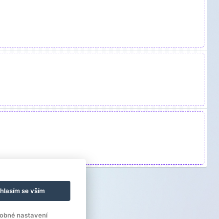
hlasím se vším
obné nastavení