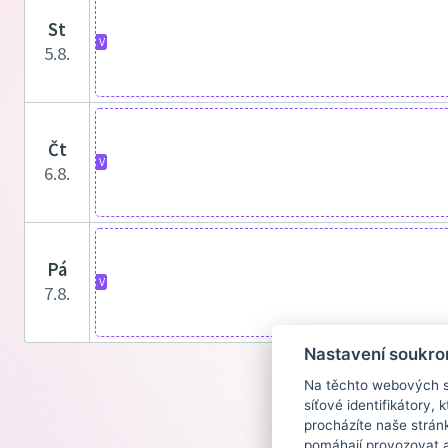
st
V
5.8.
čt
V
6.8.
pá
V
7.8.
Nastavení soukro
Na těchto webových st
síťové identifikátory,
procházíte naše strán
pomáhají provozovat a 