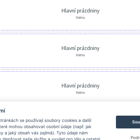
Hlavní prázdniny
Volno
Hlavní prázdniny
Volno
Hlavní prázdniny
Volno
mí
ránkách se používají soubory cookies a další
Sou
 které mohou obsahovat osobní údaje (např. jak
ky a jaký obsah vás zajímá). Tyto údaje nám
Podr
zlepšovat naše služby a vyvíjet pro Vás a ostatní