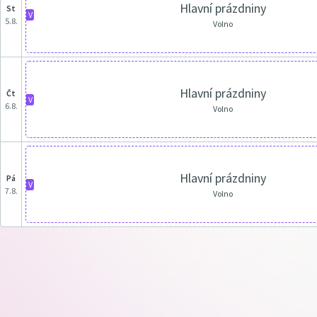
Hlavní prázdniny
st
V
5.8.
Volno
Hlavní prázdniny
čt
V
6.8.
Volno
Hlavní prázdniny
pá
V
7.8.
Volno