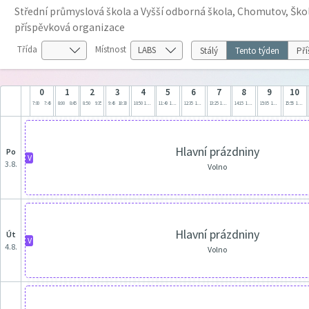
Střední průmyslová škola a Vyšší odborná škola, Chomutov, Škol
příspěvková organizace
Třída
Místnost
Stálý
Tento týden
Pří
0
1
2
3
4
5
6
7
8
9
10
7:00
7:45
8:00
8:45
8:50
9:35
9:45
10:30
10:50
11:35
11:40
12:25
12:35
13:20
13:25
14:10
14:15
15:00
15:05
15:50
15:55
16:40
Hlavní prázdniny
po
V
3.8.
Volno
Hlavní prázdniny
út
V
4.8.
Volno